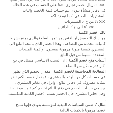
20000 ريال بخصم تجارى 10% على الحساب فى هذه الحالة
فى دفاتر منشأة بنودى يتم حساب قيمة الخصم واثبات
المشتريات بالصافى كما نوضح لكم
18000 من ح / المشتريات
18000 الى ح / الدائنين
ثالثا: خصم الكمية
هو ذلك التخفيض او النقص من ثمن السلعة والذي يمنح بشرط
كميات محددة من البضاعة ، وهذا الخصم الذي يمنحه البائع الى
المشتري كنسبة مئوية مرهونة بمستوى او كمية المبيعات
المحددة مسبقا من قبل البائع .
أسباب منح خصم الكمية :
ان السبب الاساسي متمثل في بيع
اكبر قدر ممكن من البضاعة .
المعالجة المحاسبية لخصم الكمية :
مقدار الخصم الذي يظهر
في حسابات كل من البائع والمشتري ، فمقدار خصم الكمية هو
بمثابة مصروف في دفاتر البائع ، وايراد في دفاتر المشتري ،
ويسمى حساب الخصم في دفتر البائع (خصم كمية مسموح به )
وفي دفاتر المشتري فأن الخصم يسمى (خصم الكمية المكتسب
) .
مثال /
ضمن السياسات البيعية لمؤسسة بنودى فإنها تمنح
خصما مرهونا بالكميات التالية