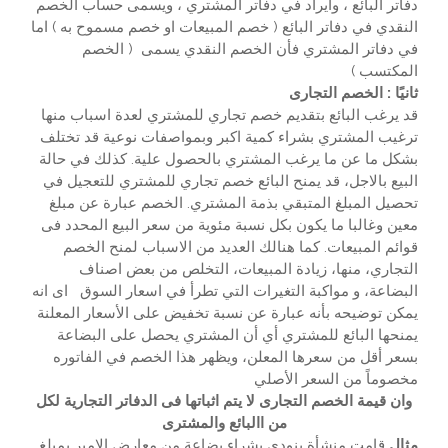
دفاتر البائع ، وايراد في دفاتر المشتري ، ويسمى حساب الخصم
النقدي في دفاتر البائع ( خصم المبيعات او خصم مسموح به ) اما
في دفاتر المشتري فأن الخصم النقدي يسمى ( الخصم
المكتسب )
ثانيًا : الخصم التجارى
قد يرغب البائع بتقديم خصم تجاري للمشتري لعدة اسباب منها
ترغيب المشتري بشراء كمية اكبر وبمواصفات نوعية قد تختلف
بشكل ما عن ما يرغب المشتري بالحصول علية. كذلك في حالة
البيع بالاجل، قد يمنح البائع خصم تجاري للمشتري للتعجيل في
تحصيل المبلغ المتبقي بذمة المشتري. الخصم عبارة عن مبلغ
معين وغالبا ما يكون بكل نسبة مئوية من سعر البيع المحدد فى
قوائم المبيعات. كما هنالك العديد من الاسباب لمنح الخصم
التجاري، منها، زيادة المبيعات، التخلص من بعض اصناف
البضاعة، و مواكبة التغيرات التي تطرأ في اسعار السوق اى انه
يمكن توضيحه بأنه عبارة عن نسبة تخفيض على الأسعار المعلنة
يمنحها البائع للمشتري أي أن المشتري يحصل على البضاعة
بسعر أقل من سعرها المعلن، ويظهر هذا الخصم في الفاتوره
مخصوماً من السعر الأصلي
وان قيمة الخصم التجارى لا يتم اثباتها فى الدفاتر التجارية لكل
من االبائع والمشترى
مثال
قامت منشأة بنودى بشراء بضاعة من معارض الامير بمبلغ