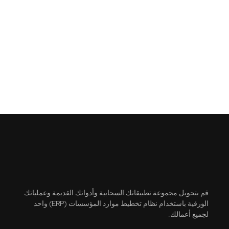
قم بتحويل مجموعة تطبيقاتك السحابية وأدواتك القديمة وعملياتك
الورقية باستخدام نظام تخطيط موارد المؤسسات (ERP) واحد
لجميع أعمالك.