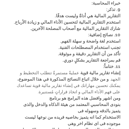
خبراء المحاسبة:
9. تذكر:
التقارير المالية هي أداةٌ وليست هدفًا.
استخدم التقارير المالية لتحسين الأداء المالي و زيادة الأرباح.
شارك التقارير المالية مع أصحاب المصلحة الآخرين.
10. نصائح إضافية:
استخدم لغة واضحة و سهلة الفهم.
تجنب استخدام المصطلحات الفنية.
تأكد من أن التقارير دقيقة و موثوقة.
قم بمراجعة التقارير بشكلٍ دوري.
11. ختاماً:
إنشاء تقارير مالية قوية
عمليةٌ مستمرةٌ تتطلب التخطيط و
الجهد.
و من خلال اتباع النصائح المذكورة في هذا الموضوع،
يمكنك تحسين مهاراتك في إنشاء تقارير مالية قوية تساعدك
على فهم الأداء المالي و اتخاذ قراراتٍ مُستنيرة.
ومن اشهر وافضل هذه البرامج هو برنامج
بنودى المحاسبي المعتمد من هيئة الذكاه والدخل والذى
يتميز بالدقه وسهوله فى
الاستخدام كما انه يتميز بخاصيه فريده من نوعها ليست
موجوده فى اى نظام اخر وهى