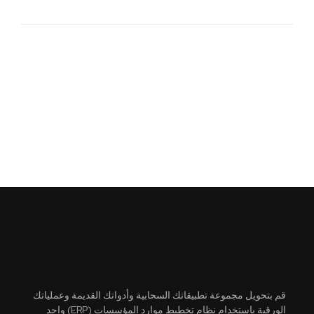
قم بتحويل مجموعة تطبيقاتك السحابية وأدواتك القديمة وعملياتك
الورقية باستخدام نظام تخطيط موارد المؤسسات (ERP) واحد