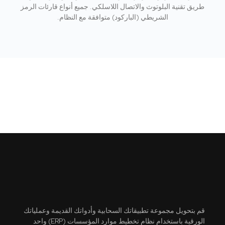
طريق تقنية البلوتوث والاتصال اللاسلكي. جميع أنواع قارئات الرمز
الشريطي (الباركود) متوافقة مع النظام.
قم بتحويل مجموعة تطبيقاتك السحابية وأدواتك القديمة وعملياتك
الورقية باستخدام نظام تخطيط موارد المؤسسات (ERP) واحد