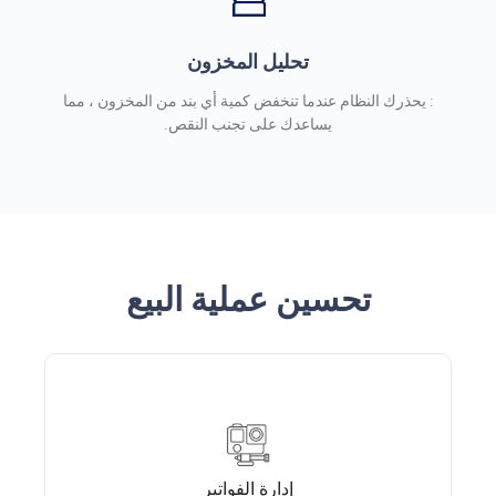
تحليل المخزون
: يحذرك النظام عندما تنخفض كمية أي بند من المخزون ، مما
يساعدك على تجنب النقص.
تحسين عملية البيع
إدارة الفواتير
إدارة الفواتير
يمكن إنشاء فواتير احترافية بسرعة وسهولة، وتضمين