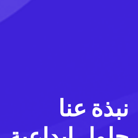
نبذة عنا
حلول إبداعية