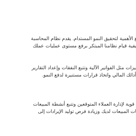
غ الأهمية لتحقيق النمو المستدام. يقدم نظام المحاسبة
كيفية قيام نظامنا المبتكر برفع مستوى عمليات عملك
العمليات المالية المعقدة، ويقدم ميزات مثل الفواتير الآلية وتتبع النفقات وإعداد التقارير
ئك المالي واتخاذ قرارات مستنيرة لدفع النمو.
اليوم، يعد تحسين عمليات المبيعات أمرًا ضروريًا لدفع نمو الإيرادات. يوفر نظام مبيعات Bnody منصة قوية لإدارة العملاء المتوقعين وتتبع أنشطة المبيعات
 المبيعات لديك وزيادة فرص توليد الإيرادات إلى