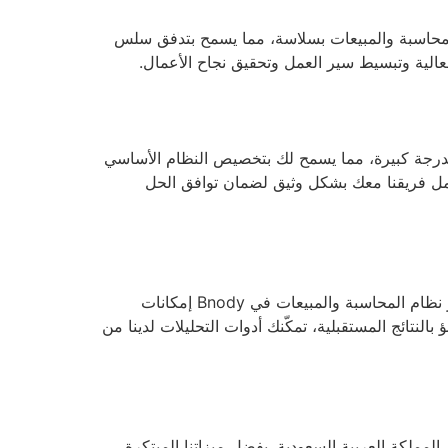
إنتاجية والكفاءة. تعمل منصة Bnody المتكاملة على ربط أنظمة المحاسبة والمبيعات بسلاسة، مما يسمح بتدفق سلس
الية وتبسيط سير العمل وتحقيق نجاح الأعمال.
يص بدرجة كبيرة، مما يسمح لك بتخصيص النظام الأساسي
عمل فريقنا معك بشكل وثيق لضمان توافق الحل
في عالم اليوم الذي يعتمد على البيانات، تعد الرؤى القابلة للتنفيذ ذات قيمة لا تقدر بثمن لاتخاذ قرارات عمل مستنيرة. يوفر نظام المحاسبة والمبيعات في Bnody إمكانات
النتائج المستقبلية، تمكّنك أدوات التحليلات لدينا من
لمملكة العربية السعودية. بفضل ميزاتنا المبتكرة