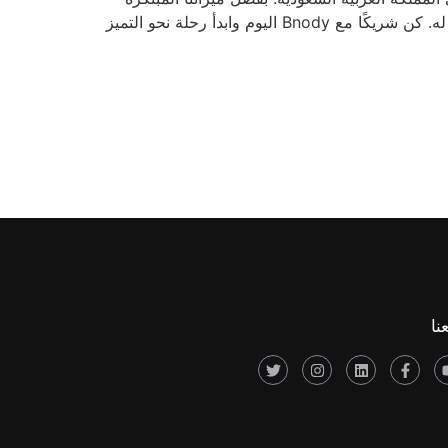
والتكامل السلس والحلول القابلة للتخصيص، فإننا نمكنك من إطلاق العنان للإمكانات الكاملة لشركتك وتحقيق نجاح لا مثيل له. كن شريكًا مع Bnody اليوم وابدأ رحلة نحو التميز
عنا